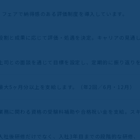
、フェアで納得感のある評価制度を導入しています。
役割と成果に応じて評価・処遇を決定。キャリアの見通
上司との面談を通じて目標を設定し、定期的に振り返り
最大5ヶ月分以上を支給します。（年2回／6月・12月）
業務に関わる資格の受験料補助や合格祝い金を支給。ス
入社後研修だけでなく、入社3年目までの段階的な研修、