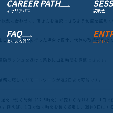
CAREER PATH
SES
キャリアパス
説明会
や状況に合わせて、働き方を選択できるよう制度を整えて
FAQ
ENT
土日祝日に勤務を行った場合は振休、代休の取得が可能
よくある質問
エントリ
通勤ラッシュを避けて柔軟に出勤時間を調整できます。
業務に応じてリモートワークが週2日まで可能です。
1週間で働く時間（37.5時間）が変わらなければ、1日
す。例えば、1日で働く時間を長く設定し、週休3日にす