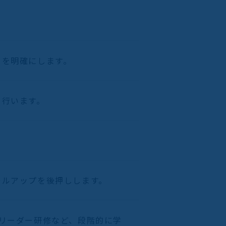
しを明確にします。
を行います。
キルアップを後押しします。
リーダー研修など、段階的に学