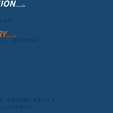
SION
います。
RY
です。（土日祝休み）
ー
で働く時間を柔軟に変更できま
ることも可能です。