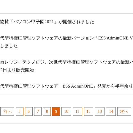
協賛「パソコン甲子園2021」が開催されました
代型特権ID管理ソフトウェアの最新バージョン「ESS AdminONE V
しました
カレッジ・テクノロジ、次世代型特権ID管理ソフトウェアの最新バージョン
月2日より販売開始
代型特権ID管理ソフトウェア「ESS AdminONE」発売から半年
前へ
5
6
7
8
9
10
11
12
13
14
次へ