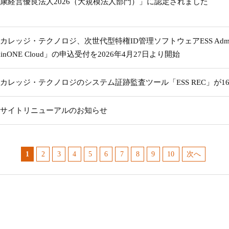
康経営優良法人2026（大規模法人部門）」に認定されました
カレッジ・テクノロジ、次世代型特権ID管理ソフトウェアESS Admi
minONE Cloud」の申込受付を2026年4月27日より開始
カレッジ・テクノロジのシステム証跡監査ツール「ESS REC」が1
サイトリニューアルのお知らせ
1
2
3
4
5
6
7
8
9
10
次へ