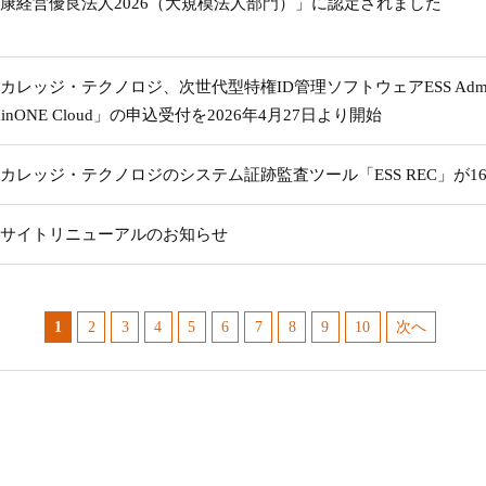
康経営優良法人2026（大規模法人部門）」に認定されました
カレッジ・テクノロジ、次世代型特権ID管理ソフトウェアESS Admi
minONE Cloud」の申込受付を2026年4月27日より開始
カレッジ・テクノロジのシステム証跡監査ツール「ESS REC」が1
サイトリニューアルのお知らせ
1
2
3
4
5
6
7
8
9
10
次へ